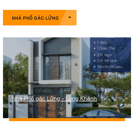
NHÀ PHỐ GÁC LỬNG
Nhà Phố gác Lửng - Long Khánh