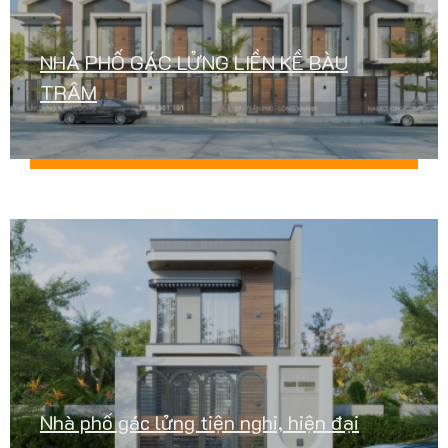
NHÀ PHỐ GÁC LỬNG LIỀN KỀ BÀU
TRÂM
Nhà phố gác lửng tiện nghi, hiện đại