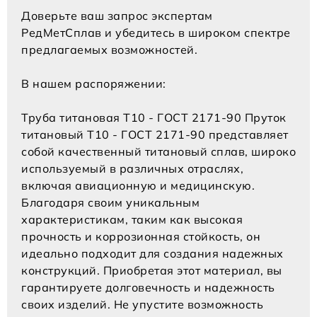
Доверьте ваш запрос экспертам
РедМетСплав и убедитесь в широком спектре
предлагаемых возможностей.
В нашем распоряжении:
Труба титановая Т10 - ГОСТ 2171-90 Пруток
титановый Т10 - ГОСТ 2171-90 представляет
собой качественный титановый сплав, широко
используемый в различных отраслях,
включая авиационную и медицинскую.
Благодаря своим уникальным
характеристикам, таким как высокая
прочность и коррозионная стойкость, он
идеально подходит для создания надежных
конструкций. Приобретая этот материал, вы
гарантируете долговечность и надежность
своих изделий. Не упустите возможность