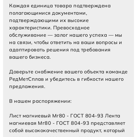
Каждая единица товара подтверждена
полагающимися документами,
подтверждающими их высокие
характеристики. Превосходное
обслуживание — залог нашего успеха — мы
на связи, чтобы ответить на ваши вопросы и
адаптировать решения под требования
вашего бизнеса.
Доверьте снабжение вашего объекта команде
РедМетСплав и убедитесь в гибкости нашего
предложения.
В нашем распоряжении:
Лист магниевый Мг80 - ГОСТ 804-93 Лента
магниевая Мг80 - ГОСТ 804-93 представляет
собой высококачественный продукт, который