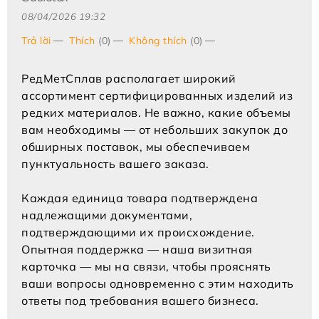
08/04/2026 19:32
Trả lời
Thích
(0)
Không thích
(0)
РедМетСплав располагает широкий
ассортимент сертифицированных изделий из
редких материалов. Не важно, какие объемы
вам необходимы — от небольших закупок до
обширных поставок, мы обеспечиваем
пунктуальность вашего заказа.
Каждая единица товара подтверждена
надлежащими документами,
подтверждающими их происхождение.
Опытная поддержка — наша визитная
карточка — мы на связи, чтобы прояснять
ваши вопросы одновременно с этим находить
ответы под требования вашего бизнеса.