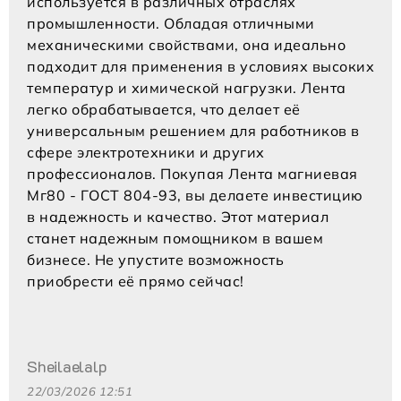
используется в различных отраслях
промышленности. Обладая отличными
механическими свойствами, она идеально
подходит для применения в условиях высоких
температур и химической нагрузки. Лента
легко обрабатывается, что делает её
универсальным решением для работников в
сфере электротехники и других
профессионалов. Покупая Лента магниевая
Мг80 - ГОСТ 804-93, вы делаете инвестицию
в надежность и качество. Этот материал
станет надежным помощником в вашем
бизнесе. Не упустите возможность
приобрести её прямо сейчас!
Sheilaelalp
22/03/2026 12:51