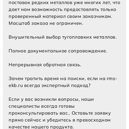
поставок редких металлов уже многих лет, что
дает нам возможность предоставлять только
проверенный материал своим заказчикам.
Масштаб заказа не ограничен.
Внушительный выбор тугоплавких металлов.
Полное документальное сопровождение.
Непрерывная обратная связь.
Зачем тратить время на поиски, если на rms-
ekb.ru всегда экспертный подход?
Если у вас возникли вопросы, наши
специалисты всегда готовы
проконсультировать вас.. Оставьте заявку
прямо сейчас и убедитесь в превосходном
качестве нашего продукта.