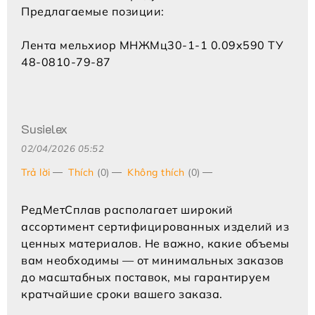
Предлагаемые позиции:
Лента мельхиор МНЖМц30-1-1 0.09x590 ТУ
48-0810-79-87
Susielex
02/04/2026 05:52
Trả lời
Thích
(0)
Không thích
(0)
РедМетСплав располагает широкий
ассортимент сертифицированных изделий из
ценных материалов. Не важно, какие объемы
вам необходимы — от минимальных заказов
до масштабных поставок, мы гарантируем
кратчайшие сроки вашего заказа.