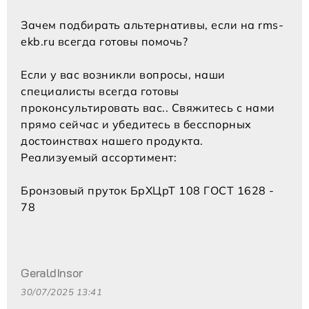
Зачем подбирать альтернативы, если на rms-
ekb.ru всегда готовы помочь?
Если у вас возникли вопросы, наши
специалисты всегда готовы
проконсультировать вас.. Свяжитесь с нами
прямо сейчас и убедитесь в бесспорных
достоинствах нашего продукта.
Реализуемый ассортимент:
Бронзовый пруток БрХЦрТ 108 ГОСТ 1628 -
78
GeraldInsor
30/07/2025 13:41