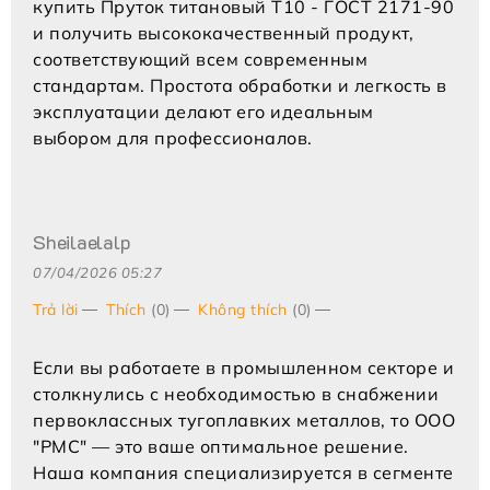
купить Пруток титановый Т10 - ГОСТ 2171-90
и получить высококачественный продукт,
соответствующий всем современным
стандартам. Простота обработки и легкость в
эксплуатации делают его идеальным
выбором для профессионалов.
Sheilaelalp
07/04/2026 05:27
Trả lời
Thích
(0)
Không thích
(0)
Если вы работаете в промышленном секторе и
столкнулись с необходимостью в снабжении
первоклассных тугоплавких металлов, то ООО
"РМС" — это ваше оптимальное решение.
Наша компания специализируется в сегменте