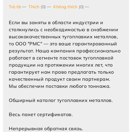
Trả lời
Thích
(0)
Không thích
(0)
Если вы заняты в области индустрии и
столкнулись с необходимостью в снабжении
высококачественных тугоплавких металлов,
то ООО "РМС" — это ваше гарантированный
результат. Наша компания профессионально
работает в сегменте поставок тугоплавкой
продукции на протяжении многих лет, что
гарантирует нам право предлагать только
качественный продукт своим партнерам.
Мы обеспечим поставки любого тоннажа.
Обширный каталог тугоплавких металлов.
Весь пакет сертификатов.
Непрерывная обратная связь.