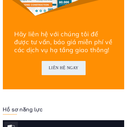
Hãy liên hệ với chúng tôi để
được tư vấn, báo giá miễn phí về
các dịch vụ hạ tầng giao thông!
LIÊN HỆ NGAY
Hồ sơ năng lực