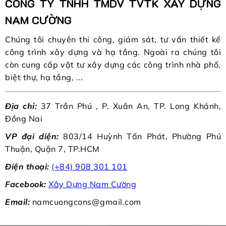
CÔNG TY TNHH TMDV TVTK XÂY DỰNG
NAM CƯỜNG
Chúng tôi chuyên thi công, giám sát, tư vấn thiết kế
công trình xây dựng và hạ tầng. Ngoài ra chúng tôi
còn cung cấp vật tư xây dựng các công trình nhà phố,
biệt thự, hạ tầng, ...
Địa chỉ:
37 Trần Phú , P. Xuân An, TP. Long Khánh,
Đồng Nai
VP đại diện:
803/14 Huỳnh Tấn Phát, Phường Phú
Thuận, Quận 7, TP.HCM
Điện thoại:
(+84) 908 301 101
Facebook:
Xây Dựng Nam Cường
Email:
namcuongcons@gmail.com